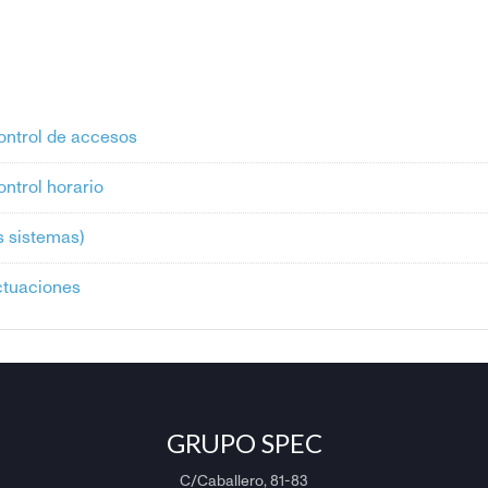
ontrol de accesos
ntrol horario
s sistemas)
ctuaciones
GRUPO SPEC
C/Caballero, 81-83